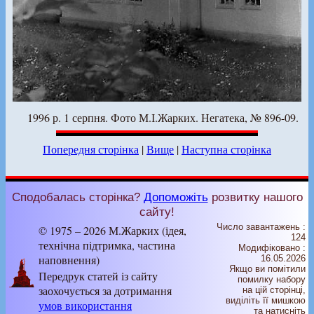
1996 р. 1 серпня. Фото М.І.Жарких. Негатека, № 896-09.
Попередня сторінка
|
Вище
|
Наступна сторінка
Сподобалась сторінка?
Допоможіть
розвитку нашого
сайту!
Число завантажень :
© 1975 – 2026 М.Жарких (ідея,
124
технічна підтримка, частина
Модифіковано :
наповнення)
16.05.2026
Якщо ви помітили
Передрук статей із сайту
помилку набору
заохочується за дотримання
на цiй сторiнцi,
видiлiть її мишкою
умов використання
та натисніть