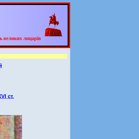
ь великих лицарів
й
VI ст.