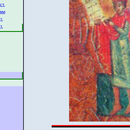
ст.
ями
т.
т.