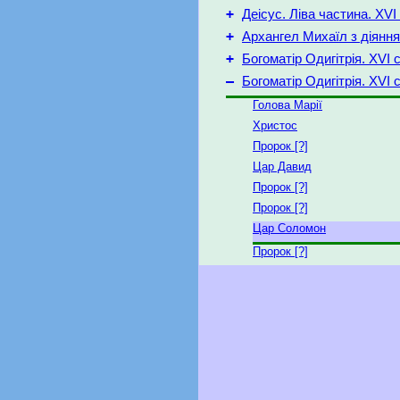
+
Деісус. Ліва частина. XVI 
+
Архангел Михаїл з діянн
+
Богоматір Одигітрія. XVI с
–
Богоматір Одигітрія. XVI с
Голова Марії
Христос
Пророк [?]
Цар Давид
Пророк [?]
Пророк [?]
Цар Соломон
Пророк [?]