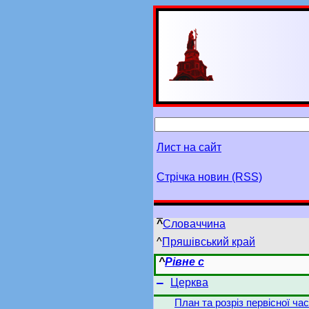
Лист на сайт
Стрічка новин (RSS)
^
Словаччина
^
Пряшівський край
^
Рівне с
–
Церква
План та розріз первісної ча