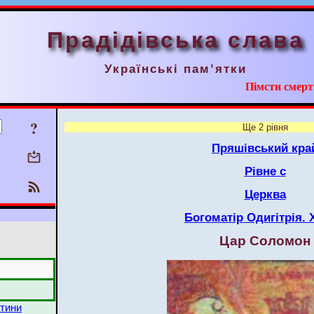
Прадідівська слава
Українські пам’ятки
Пімсти смерт
?
Ще 2 рівня
Пряшівський кра
Рівне с
Церква
Богоматір Одигітрія. X
Цар Соломон
стини