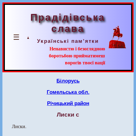
Прадідівська
слава
☰
Українські пам’ятки
Ненавистю і безоглядною
боротьбою прийматимеш
ворогів твоєї нації
Білорусь
Гомельська обл.
Річицький район
Лиски с
Лиски.