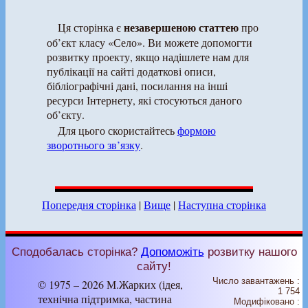
незавершеною статтею
Ця сторінка є
про
об’єкт класу «Село». Ви можете допомогти
розвитку проекту, якщо надішлете нам для
публікації на сайті додаткові описи,
бібліографічні дані, посилання на інші
ресурси Інтернету, які стосуються даного
об’єкту.
Для цього скористайтесь
формою
зворотнього зв’язку
.
Попередня сторінка
|
Вище
|
Наступна сторінка
Сподобалась сторінка?
Допоможіть
розвитку нашого
сайту!
Число завантажень :
© 1975 – 2026 М.Жарких (ідея,
1 754
технічна підтримка, частина
Модифіковано :