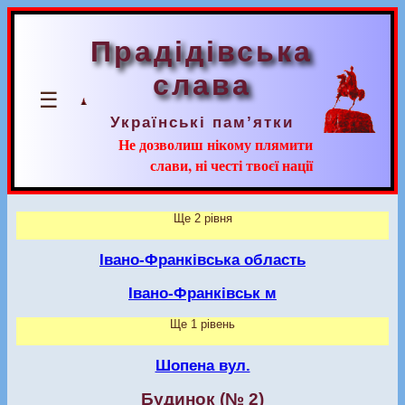
Прадідівська
слава
☰
Українські пам’ятки
Не дозволиш нікому плямити
слави, ні честі твоєї нації
Ще 2 рівня
Івано-Франківська область
Івано-Франківськ м
Ще 1 рівень
Шопена вул.
Будинок (№ 2)