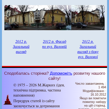
2012 р.
2012 р. Фасад
2012 р.
Загальний
по вул. Валовій
Загальний
вигляд
вигляд з боку
вул. Валової
Сподобалась сторінка?
Допоможіть
розвитку нашого
сайту!
Число завантажень :
© 1975 – 2026 М.Жарких (ідея,
1 494
технічна підтримка, частина
Модифіковано :
наповнення)
16.10.2012
Якщо ви помітили
Передрук статей із сайту
помилку набору
заохочується за дотримання
на цiй сторiнцi,