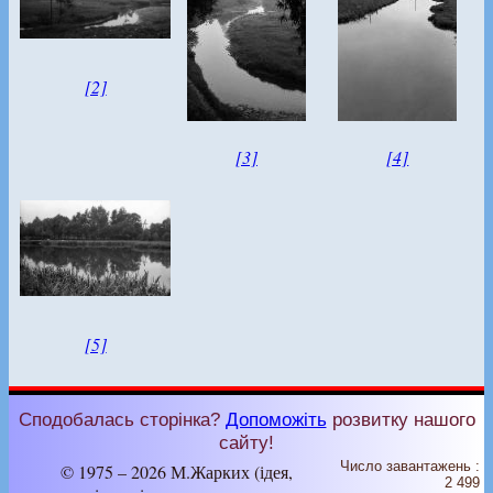
[2]
[3]
[4]
[5]
Сподобалась сторінка?
Допоможіть
розвитку нашого
сайту!
Число завантажень :
© 1975 – 2026 М.Жарких (ідея,
2 499