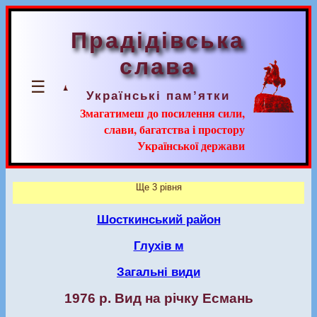
Прадідівська
слава
☰
Українські пам’ятки
Змагатимеш до посилення сили,
слави, багатства і простору
Української держави
Ще 3 рівня
Шосткинський район
Глухів м
Загальні види
1976 р. Вид на річку Есмань