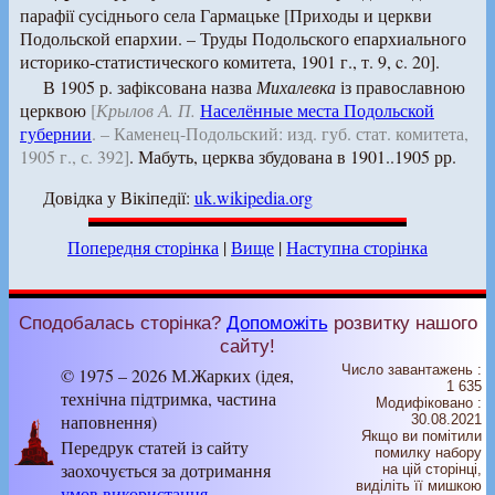
парафії сусіднього села Гармацьке [Приходы и церкви
Подольской епархии. – Труды Подольского епархиального
историко-статистического комитета, 1901 г., т. 9, c. 20].
В 1905 р. зафіксована назва
Михалевка
із православною
церквою
[
Крылов А. П.
Населённые места Подольской
губернии
. – Каменец-Подольский: изд. губ. стат. комитета,
1905 г., с. 392]
. Мабуть, церква збудована в 1901..1905 рр.
Довідка у Вікіпедії:
uk.wikipedia.org
Попередня сторінка
|
Вище
|
Наступна сторінка
Сподобалась сторінка?
Допоможіть
розвитку нашого
сайту!
Число завантажень :
© 1975 – 2026 М.Жарких (ідея,
1 635
технічна підтримка, частина
Модифіковано :
наповнення)
30.08.2021
Якщо ви помітили
Передрук статей із сайту
помилку набору
заохочується за дотримання
на цiй сторiнцi,
видiлiть її мишкою
умов використання