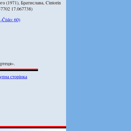
о (1971), Братислава, Cintorín
157702 17.067738)
Číslo: 60)
ртеця».
упна сторінка