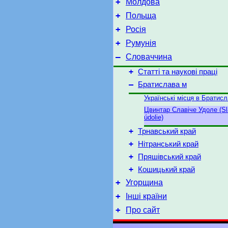
+
Молдова
+
Польща
+
Росія
+
Румунія
–
Словаччина
+
Статті та наукові праці
–
Братислава м
Українські місця в Братисл
Цвинтар Славіче Удоле (Sl
údolie)
+
Трнавський край
+
Нітранський край
+
Пряшівський край
+
Кошицький край
+
Угорщина
+
Інші країни
+
Про сайт