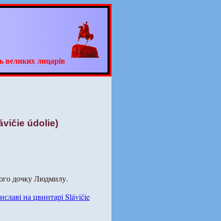
ь великих лицарів
vičie údolie)
його дочку Людмилу.
лаві на цвинтарі Slávičie