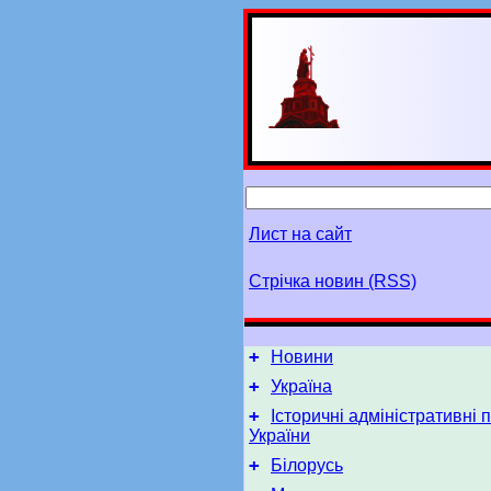
Лист на сайт
Стрічка новин (RSS)
+
Новини
+
Україна
+
Історичні адміністративні 
України
+
Білорусь