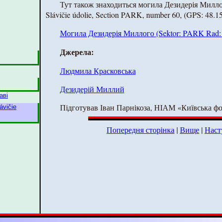
Тут також знаходиться могила Дезидерія Миллог
Slávičie údolie, Section PARK, number 60, (GPS: 48.
Могила Дезидерія Миллого (Sektor: PARK Rad: -
Джерела:
Людмила Красковська
Дезидерій Миллий
аві
Підготував Іван Парнікоза, НІАМ «Київська фо
ávičie
Попередня сторінка
|
Вище
|
Наст