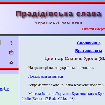
Прадідівська слава
Українські пам’ятки
Пімсти смерт
?
Словаччина
Братислава м
Цвинтар Славіче Удоле (Slá
На цвинтарі наявні українські поховання.
Локалізація цвинтаря
Зокрема тут поховано Івана Красковського та 
поділи
Могила Івана та Людмили Красковських в Братис
údolie (Sektor: 17 Rad: -Číslo: 408)