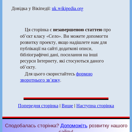
Довідка у Вікіпедії:
uk.wikipedia.org
незавершеною статтею
Ця сторінка є
про
об’єкт класу «Село». Ви можете допомогти
розвитку проекту, якщо надішлете нам для
публікації на сайті додаткові описи,
бібліографічні дані, посилання на інші
ресурси Інтернету, які стосуються даного
об’єкту.
Для цього скористайтесь
формою
зворотнього зв’язку
.
Попередня сторінка
|
Вище
|
Наступна сторінка
Сподобалась сторінка?
Допоможіть
розвитку нашого
сайту!