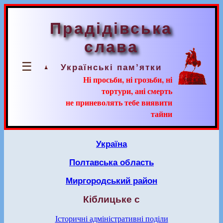
Прадідівська
слава
☰
Українські пам’ятки
Ні просьби, ні грозьби, ні
тортури, ані смерть
не приневолять тебе виявити
тайни
Україна
Полтавська область
Миргородський район
Кіблицьке с
Історичні адміністративні поділи