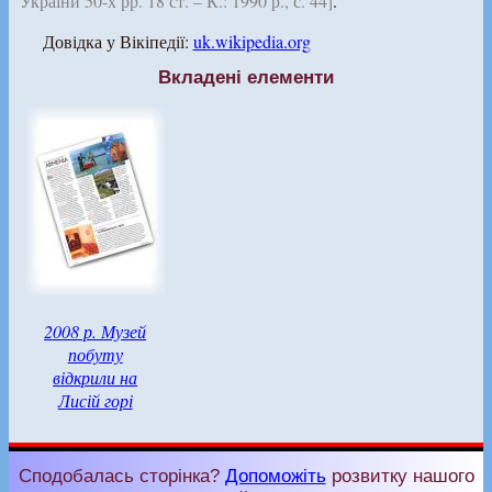
України 50-х рр. 18 ст. – К.: 1990 р., с. 44]
.
Довідка у Вікіпедії:
uk.wikipedia.org
Вкладені елементи
2008 р. Музей
побуту
відкрили на
Лисій горі
Сподобалась сторінка?
Допоможіть
розвитку нашого