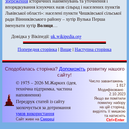
збереження
історичних найменувань та уточнення і
впорядкування існуючих назв сільрад і населених пунктів
Львівської області»: населені пункти Чишківської сільської
ради Вінниківського району – хутір Вулька Перша
Волиця
іменувати хутір
…
Довідка у Вікіпедії:
uk.wikipedia.org
Попередня сторінка
|
Вище
|
Наступна сторінка
Сподобалась сторінка?
Допоможіть
розвитку нашого
сайту!
Число завантажень :
© 1975 – 2026 М.Жарких (ідея,
1 817
технічна підтримка, частина
Модифіковано :
наповнення)
2.10.2023
Якщо ви помітили
Передрук статей із сайту
помилку набору
заохочується за дотримання
на цiй сторiнцi,
видiлiть її мишкою
умов використання
та натисніть
Сайт живе на
Смереці
Ctrl+Enter
.