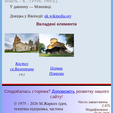
область. – К. : ГРУРЕ, 1968 р.]
.
У давнину — Млинівці.
Довідка у Вікіпедії:
uk.wikipedia.org
Вкладені елементи
Костел
Церква
св.Валентина
Покрови
(+)
Сподобалась сторінка?
Допоможіть
розвитку нашого
сайту!
Число завантажень :
© 1975 – 2026 М.Жарких (ідея,
2 875
технічна підтримка, частина
Модифіковано :