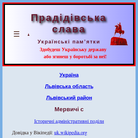
Прадідівська
слава
☰
Українські пам’ятки
Здобудеш Українську державу
або згинеш у боротьбі за неї!
Україна
Львівська область
Львівський район
Мервичі с
Історичні адміністративні поділи
Довідка у Вікіпедії:
uk.wikipedia.org