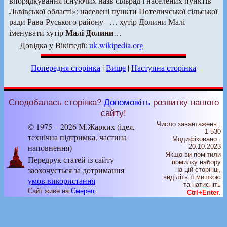
впорядкування існуючих назв сільрад і населених пунктів
Львівської області»: населені пункти Потеличської сільської
ради Рава-Руського району –… хутір Долини Малі
Малі Долини
іменувати хутір
…
Довідка у Вікіпедії:
uk.wikipedia.org
Попередня сторінка
|
Вище
|
Наступна сторінка
Сподобалась сторінка?
Допоможіть
розвитку нашого
сайту!
Число завантажень :
© 1975 – 2026 М.Жарких (ідея,
1 530
технічна підтримка, частина
Модифіковано :
наповнення)
20.10.2023
Якщо ви помітили
Передрук статей із сайту
помилку набору
заохочується за дотримання
на цiй сторiнцi,
видiлiть її мишкою
умов використання
та натисніть
Сайт живе на
Смереці
Ctrl+Enter
.