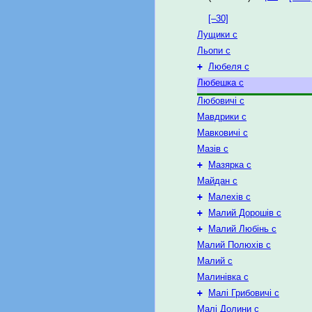
[–30]
Лущики с
Льопи с
+
Любеля с
Любешка с
Любовичі с
Мавдрики с
Мавковичі с
Мазів с
+
Мазярка с
Майдан с
+
Малехів с
+
Малий Дорошів с
+
Малий Любінь с
Малий Полюхів с
Малий с
Малинівка с
+
Малі Грибовичі с
Малі Долини с