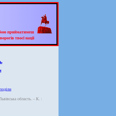
ьбою прийматимеш
ворогів твоєї нації
ь
н
 поділи
 Львівська область. – К. :