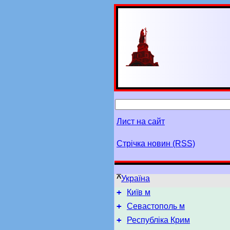
Лист на сайт
Стрічка новин (RSS)
^
Україна
+
Київ м
+
Севастополь м
+
Республіка Крим