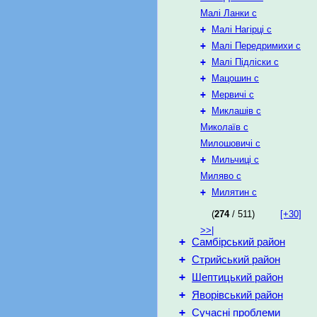
Малі Ланки с
+
Малі Нагірці с
+
Малі Передримихи с
+
Малі Підліски с
+
Мацошин с
+
Мервичі с
+
Миклашів с
Миколаїв с
Милошовичі с
+
Мильчиці с
Миляво с
+
Милятин с
(
274
/ 511)
[+30]
>>|
+
Самбірський район
+
Стрийський район
+
Шептицький район
+
Яворівський район
+
Сучасні проблеми