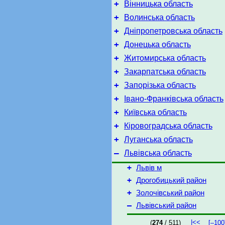
+
Вінницька область
+
Волинська область
+
Дніпропетровська область
+
Донецька область
+
Житомирська область
+
Закарпатська область
+
Запорізька область
+
Івано-Франківська область
+
Київська область
+
Кіровоградська область
+
Луганська область
–
Львівська область
+
Львів м
+
Дрогобицький район
+
Золочівський район
–
Львівський район
|<<
(
274
/ 511)
[–100