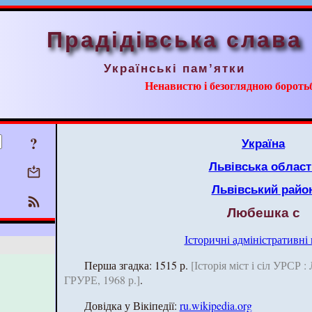
Прадідівська слава
Українські пам’ятки
Ненавистю і безоглядною борот
?
Україна
Львівська област
Львівський райо
Любешка с
Історичні адміністративні
Перша згадка: 1515 р.
[Історія міст і сіл УРСР :
ГРУРЕ, 1968 р.]
.
Довідка у Вікіпедії:
ru.wikipedia.org