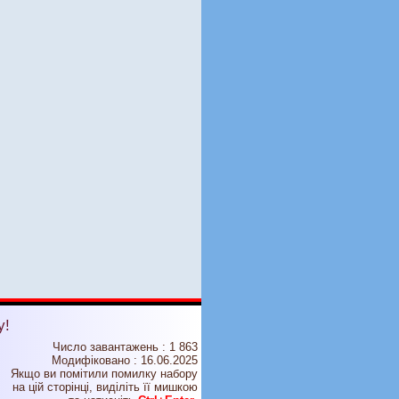
у!
Число завантажень : 1 863
Модифіковано :
16.06.2025
Якщо ви помітили помилку набору
на цiй сторiнцi, видiлiть її мишкою