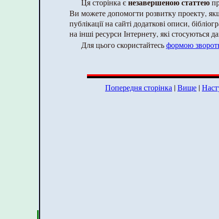
незавершеною статтею
Ця сторінка є
пр
Ви можете допомогти розвитку проекту, як
публікації на сайті додаткові описи, бібліог
на інші ресурси Інтернету, які стосуються да
Для цього скористайтесь
формою зворотн
Попередня сторінка
|
Вище
|
Наст