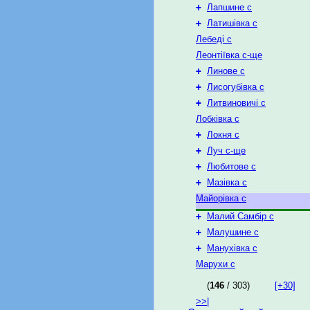
+
Лапшине с
+
Латишівка с
Лебеді с
Леонтіївка с-ще
+
Линове с
+
Лисогубівка с
+
Литвиновичі с
Лобківка с
+
Локня с
+
Луч с-ще
+
Любитове с
+
Мазівка с
Майорівка с
+
Малий Самбір с
+
Малушине с
+
Манухівка с
Марухи с
(
146
/ 303)
[+30]
>>|