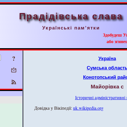
Прадідівська слава
Українські пам’ятки
Здобудеш У
або згинеш
?
Україна
Сумська област
Конотопський рай
Майорівка с
Історичні адміністративні
Довідка у Вікіпедії:
uk.wikipedia.org