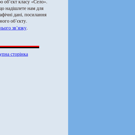
о об’єкт класу «Село».
що надішлете нам для
рафічні дані, посилання
ного об’єкту.
ього зв’язку
.
упна сторінка