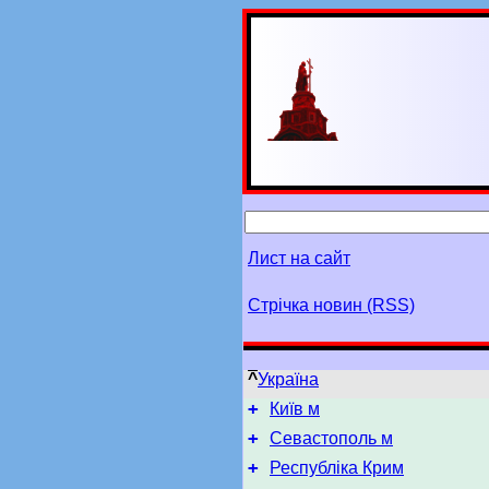
Лист на сайт
Стрічка новин (RSS)
^
Україна
+
Київ м
+
Севастополь м
+
Республіка Крим