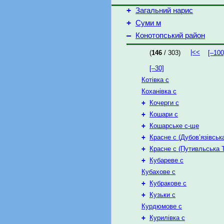
+
Загальний нарис
+
Суми м
–
Конотопський район
|<<
(
146
/ 303)
[–100
[–30]
Котівка с
Коханівка с
+
Кочерги с
+
Кошари с
+
Кошарське с-ще
+
Красне с (Дубов’язівськ
+
Красне с (Путивльська 
+
Кубареве с
Кубахове с
+
Кубракове с
+
Кузьки с
Курдюмове с
+
Курилівка с