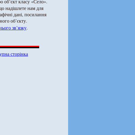
о об’єкт класу «Село».
що надішлете нам для
рафічні дані, посилання
ного об’єкту.
ього зв’язку
.
упна сторінка