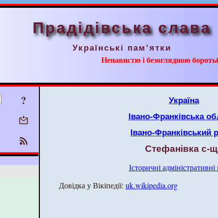
Прадідівська слава
Українські пам’ятки
Ненавистю і безоглядною борот
?
Україна
Івано-Франківська об
Івано-Франківський 
Стефанівка с-щ
Історичні адміністративні
Довідка у Вікіпедії:
uk.wikipedia.org