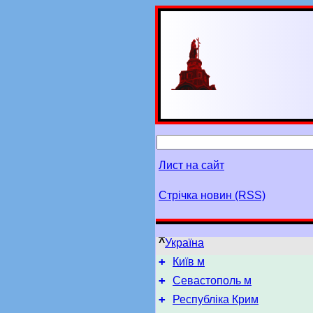
Лист на сайт
Стрічка новин (RSS)
^
Україна
+
Київ м
+
Севастополь м
+
Республіка Крим