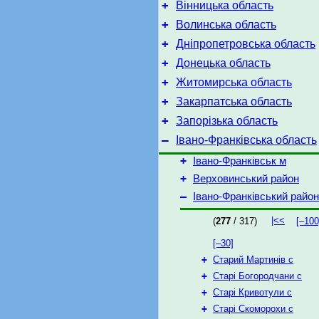
+
Вінницька область
+
Волинська область
+
Дніпропетровська область
+
Донецька область
+
Житомирська область
+
Закарпатська область
+
Запорізька область
–
Івано-Франківська область
+
Івано-Франківськ м
+
Верховинський район
–
Івано-Франківський район
|<<
(
277
/ 317)
[–100
[–30]
+
Старий Мартинів с
+
Старі Богородчани с
+
Старі Кривотули с
+
Старі Скоморохи с