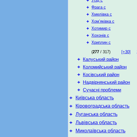
+
Уїзд с
+
Фрага с
+
Хмелівка с
+
Хом’яківка с
+
Хотимир с
+
Хохонів с
+
Хриплин с
(
277
/ 317)
[+30]
+
Калуський район
+
Коломийський район
+
Косівський район
+
Надвірнянський район
+
Сучасні проблеми
+
Київська область
+
Кіровоградська область
+
Луганська область
+
Львівська область
+
Миколаївська область