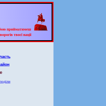
ьбою прийматимеш
ворогів твоєї нації
ласть
район
е
 поділи