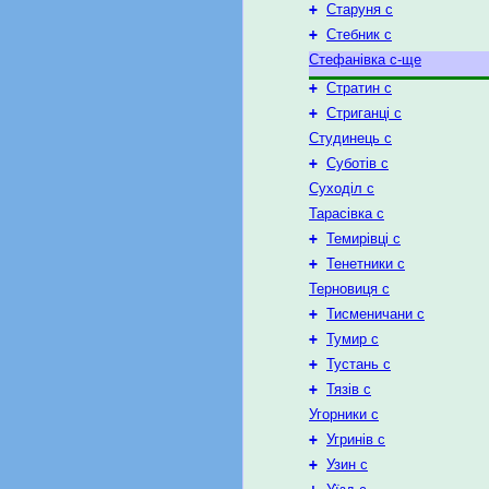
+
Старуня с
+
Стебник с
Стефанівка с-ще
+
Стратин с
+
Стриганці с
Студинець с
+
Суботів с
Суходіл с
Тарасівка с
+
Темирівці с
+
Тенетники с
Терновиця с
+
Тисменичани с
+
Тумир с
+
Тустань с
+
Тязів с
Угорники с
+
Угринів с
+
Узин с