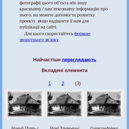
фотографії цього об’єкта або іншу
краєзнавчу / пам’яткознавчу інформацію про
нього, ви можете допомогти розвитку
проекту, якщо надішлете її нам для
публікації на сайті.
Для цього скористайтесь
формою
зворотнього зв’язку
.
Найчастіше
переглядають
Вкладені елементи
1
2
(3)
Новий Путь с
Нові Храковичі
Олександрівка