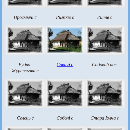
Просмычі с
Рижків с
Ритів с
Рудня-
Савичі с
Садовий пос.
Журавльова с
Селець с
Соболі с
Стара Іолча с