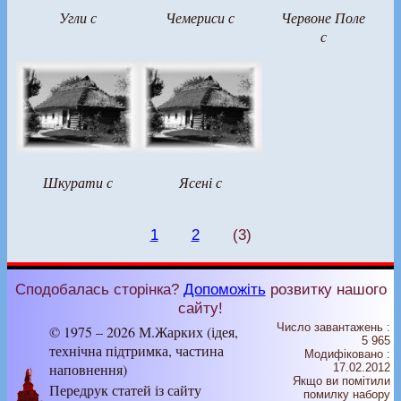
Угли с
Чемериси с
Червоне Поле
с
Шкурати с
Ясені с
1
2
(3)
Сподобалась сторінка?
Допоможіть
розвитку нашого
сайту!
Число завантажень :
© 1975 – 2026 М.Жарких (ідея,
5 965
технічна підтримка, частина
Модифіковано :
наповнення)
17.02.2012
Якщо ви помітили
Передрук статей із сайту
помилку набору