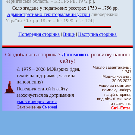
Чернігівська область. – К.: ГРУРЕ, 1972 р.]
.
Село згадане у податкових реєстрах 1750 – 1756 рр.
[
Адміністративно-територіальний устрій
лівобережної
України 50-х рр. 18 ст. – К.: 1990 р., с. 124]
.
Попередня сторінка
|
Вище
|
Наступна сторінка
Сподобалась сторінка?
Допоможіть
розвитку нашого
сайту!
Число завантажень :
© 1975 – 2026 М.Жарких (ідея,
1 747
технічна підтримка, частина
Модифіковано :
наповнення)
30.05.2022
Якщо ви помітили
Передрук статей із сайту
помилку набору
заохочується за дотримання
на цiй сторiнцi,
видiлiть її мишкою
умов використання
та натисніть
Сайт живе на
Смереці
Ctrl+Enter
.