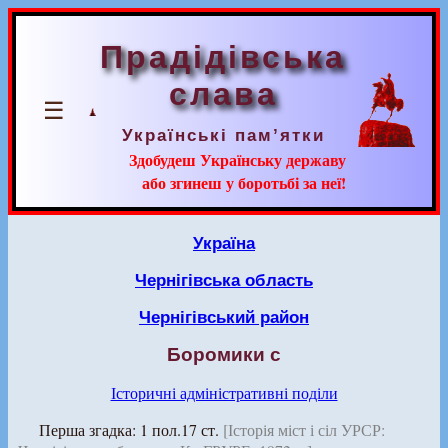
Прадідівська
слава
☰
Українські пам’ятки
Здобудеш Українську державу
або згинеш у боротьбі за неї!
Україна
Чернігівська область
Чернігівський район
Боромики с
Історичні адміністративні поділи
Перша згадка: 1 пол.17 ст.
[Історія міст і сіл УРСР: